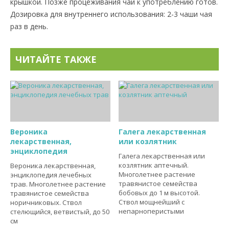
крышкой. Позже процеживания чай к употреблению готов.
Дозировка для внутреннего использования: 2-3 чаши чая
раз в день.
ЧИТАЙТЕ ТАКЖЕ
Вероника
Галега лекарственная
лекарственная,
или козлятник
энциклопедия
Галега лекарственная или
козлятник аптечный.
Вероника лекарственная,
Многолетнее растение
энциклопедия лечебных
травянистое семейства
трав. Многолетнее растение
бобовых до 1 м высотой.
травянистое семейства
Ствол мощнейший с
норичниковых. Ствол
непарноперистыми
стелющийся, ветвистый, до 50
см