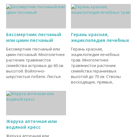
Бессмертник песчаный
Герань красная,
или цмин песчаный
энциклопедия лечебных
Бессмертник песчаный или
Герань красная,
цмин песчаный. Многолетнее
энциклопедия лечебных
растение травянистое
трав. Многолетнее
семейства астровых до 60 см
травянистое растение
высотой. Войлочно-
семейства гераниевых
шерстистые побеги. Листья
высотой до 70 см. Стволы
восходящие, прямые,
Жеруха аптечная или
водяной кресс
Жеруха аптечная или