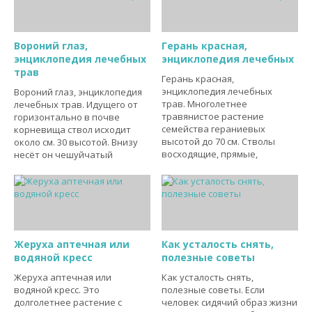
Вороний глаз,
Герань красная,
энциклопедия лечебных
энциклопедия лечебных
трав
Герань красная,
энциклопедия лечебных
Вороний глаз, энциклопедия
трав. Многолетнее
лечебных трав. Идущего от
травянистое растение
горизонтально в почве
семейства гераниевых
корневища ствол исходит
высотой до 70 см. Стволы
около см. 30 высотой. Внизу
восходящие, прямые,
несёт он чешуйчатый
Жеруха аптечная или
Как усталость снять,
водяной кресс
полезные советы
Жеруха аптечная или
Как усталость снять,
водяной кресс. Это
полезные советы. Если
долголетнее растение с
человек сидячий образ жизни