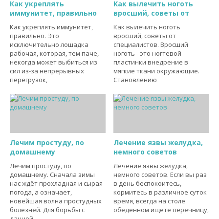
Как укреплять
Как вылечить ноготь
иммунитет, правильно
вросший, советы от
Как укреплять иммунитет,
Как вылечить ноготь
правильно. Это
вросший, советы от
исключительно лошадка
специалистов. Вросший
рабочая, которая, тем паче,
ноготь - это ногтевой
некогда может выбиться из
пластинки внедрение в
сил из-за непрерывных
мягкие ткани окружающие.
перегрузок,
Становлению
Лечим простуду, по
Лечение язвы желудка,
домашнему
немного советов
Лечим простуду, по
Лечение язвы желудка,
домашнему. Сначала зимы
немного советов. Если вы раз
нас ждёт прохладная и сырая
в день беспокоитесь,
погода, а означает,
кормитесь в различное суток
новейшая волна простудных
время, всегда на столе
болезней. Для борьбы с
обеденном ищете перечницу,
данной