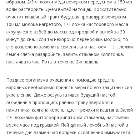
образом. 2/3 ч. ложки мёда вечерком перед сном в 150 мл
воды растворить. Днем выпей натощак. Восхитительно
очистит кишечный тракт будущая процедура: вечерком
100 мл молока нагретого, 1 ч. ложка касторового масла
скрупулёзно взбей до массы однородной и выпей за 30
минут до сна. Если ты нехорошо переносишь молоко, то
его дозволено заменить семени льна настоем. 1 ст. ложки
семян слегка раздробить, залить стаканом кипяточка,
настаивать час. Пить в течение 2-х недель.
Позднее организма очищения с помощью средств
народных необходимо принять меры по его защитных сил
укреплению. Дюже результативен будущий настой:
объедини в пропорциях равных траву зверобоя и
пажитника, калгана корень, цвет гречихи и каштана. Залей
2 ч. ложками фитосбора кипяточка стаканом, настаивай
возле часа под крышкой. Пей данный лечебный настой в
течение дня взамен чая вопреки ослабления иммунитета.