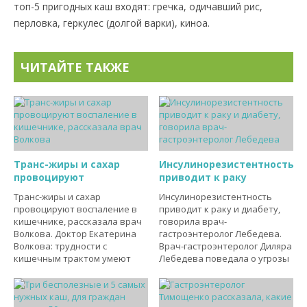
топ-5 пригодных каш входят: гречка, одичавший рис,
перловка, геркулес (долгой варки), киноа.
ЧИТАЙТЕ ТАКЖЕ
Транс-жиры и сахар
Инсулинорезистентность
провоцируют
приводит к раку
Транс-жиры и сахар
Инсулинорезистентность
провоцируют воспаление в
приводит к раку и диабету,
кишечнике, рассказала врач
говорила врач-
Волкова. Доктор Екатерина
гастроэнтеролог Лебедева.
Волкова: трудности с
Врач-гастроэнтеролог Диляра
кишечным трактом умеют
Лебедева поведала о угрозы