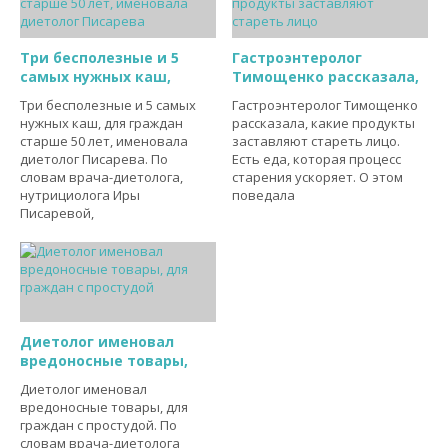
Три бесполезные и 5
Гастроэнтеролог
самых нужных каш,
Тимощенко рассказала,
Три бесполезные и 5 самых
Гастроэнтеролог Тимощенко
нужных каш, для граждан
рассказала, какие продукты
старше 50 лет, именовала
заставляют стареть лицо.
диетолог Писарева. По
Есть еда, которая процесс
словам врача-диетолога,
старения ускоряет. О этом
нутрициолога Иры
поведала
Писаревой,
Диетолог именовал
вредоносные товары,
Диетолог именовал
вредоносные товары, для
граждан с простудой. По
словам врача-диетолога