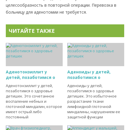
целесообразность в повторной операции. Перевозка в
больницу для аденотомии не требуется.
ЧИТАЙТЕ ТАКЖЕ
Аденотонзиллит у
Аденоиды у детей,
детей, позаботимся о
позаботимся о
Аденотонзиллит у детей,
Аденоиды у детей,
позаботимся о здоровье
позаботимся о здоровье
детишек. Это сочетанное
детишек. Это избыточное
воспаление небных и
разрастание ткани
глоточной миндалин, которое
лимфоидной глоточной
имеет острый либо
миндалины, нарушением ее
постоянный
защитной функции