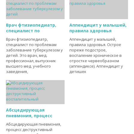
Врач фтизиопедиатр,
Аппендицит у малышей,
специалист по
правила здоровья
Врач фтизиопедиатр,
Аппендицит у малышей,
специалист по проблемам
правила здоровья. Острое
заболевание туберкулезом у
пореже подострое,
детей. Это врач, мед.
воспаление хроническое в
профессионал, выпускник
отростке червеобразном
высшего мед. учебного
(аппендиксе). Аппендицит у
заведения,
детишек
Абсцедирующая
пневмония, процесс
Абсцедирующая пневмония,
процесс деструктивный