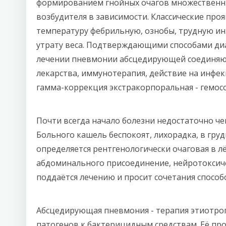
формированием гнойных очагов множественны
возбудителя в зависимости. Классические п
температуру фебрильную, ознобы, трудную ин
утрату веса. Подтверждающими способами диа
лечении пневмонии абсцедирующей соединяют
лекарства, иммунотерапия, действие на инфек
гамма-коррекция экстракорпоральная - гемос
Почти всегда начало болезни недостаточно ч
Больного кашель беспокоят, лихорадка, в гру
определяется рентгенологически очаговая в 
абдоминального присоединение, нейротоксич
поддаётся лечению и просит сочетания способ
Абсцедирующая пневмония - терапия этиотроп
патогенов к бактерицидным средствам. Её пр