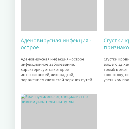
Аденовирусная инфекция -
Сгустки 
острое
признако
Аденовирусная инфекция - острое
Сгустки кров
инфекционное заболевание,
вашего дыхан
характеризуется которое
тромб может 
интоксикацией, лихорадкой,
кровотоку, п
поражением слизистой верхних путей
узеньком про