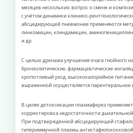
месяцев нескольких; вопрос о смене и компо
с учётом динамики клинико-рентгенологическ
абсцедирующей пневмонии применяются метр
линкомицин, клиндамицин, аминопенициллины
и др.
С целью дренажа улучшения очага гнойного н
бронхолитические, фармацевтические ингаля
кропотливый уход, высококалорийное питание
выраженной осуществляется парентеральное 
В целях детоксикации плазмаферез применяетс
корректировка недостаточности дыхательной
При подтверждённой абсцедирующей стафило
гипериммунной плазмы антистафилококковой