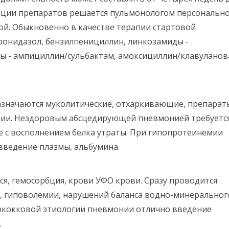
зиции препаратов решается пульмонологом персонально
ой. Обыкновенно в качестве терапии стартовой
онидазол, бензилпенициллин, линкозамиды -
 - ампициллин/сульбактам, амоксициллин/клавуланов
азначаются муколитические, отхаркивающие, препарат
ции. Нездоровым абсцедирующей пневмонией требуетс
 с восполнением белка утраты. При гипопротеинемии
введение плазмы, альбумина.
я, гемосорбция, крови УФО крови. Сразу проводится
, гиповолемии, нарушений баланса водно-минеральног
кокковой этиологии пневмонии отлично введение
.