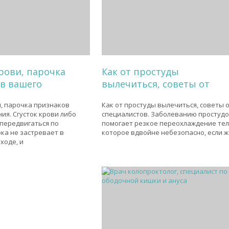
крови, парочка
Как от простуды
в вашего
вылечиться, советы от
и, парочка признаков
Как от простуды вылечиться, советы 
ия. Сгусток крови либо
специалистов. Заболеванию простуд
передвигаться по
помогает резкое переохлаждение тел
ока не застревает в
которое вдвойне небезопасно, если 
ходе, и