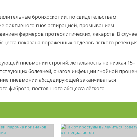
целительные бронхоскопии, по свидетельствам
ие с активного гноя аспирацией, промыванием
ением фермеров протеолитических, лекарств. В случае
сцесса показана поражённых отделов лёгкого резекция
ующей пневмонии строгий; летальность не низкая 15–
утствующих болезней, очагов инфекции гнойной проце
ение пневмонии абсцедирующей заканчиваться
о фиброза, постоянного абсцесса лёгкого.