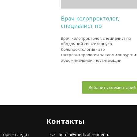
Врач колопроктолог,
специалист по
Врач колопроктолог, специалист по
ободочной кишки и ануса.
Колопроктология - это
гастроэнтерологии раздел и хирургии
абдоминальной, постигающий
Добавить комментарий
Контакты
оторые следят
admin@medical-reader.ru