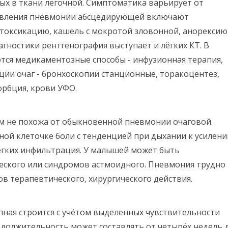
х в ткани лёгочной. Симптоматика варьирует от
роявления пневмонии абсцедирующей включают
токсикацию, кашель с мокротой зловонной, анорексию
гностики рентгенография выступает и лёгких КТ. В
ся медикаментозные способы - инфузионная терапия,
ции очаг - бронхоскопии станционные, торакоцентез,
орбция, крови УФО.
ем не похожа от обыкновенной пневмонии очаговой.
дной клеточке боли с тенденцией при дыхании к усилени
лёгких инфильтрация. У малышей может быть
еского или синдромов астмоидного. Пневмония трудно
ов терапевтического, хирургического действия.
ная строится с учётом выделенных чувствительности
одолжительность может составлять от четырёх недель 