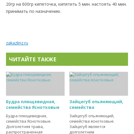
20гр на 600гр кипяточка, кипятить 5 мин. настоять 40 мин.
принимать по назначению.
zakazlinz.ru
ЧИТАЙТЕ ТАКЖЕ
Будра плющевидная,
Зайцегуб опьяняющий,
семейства Яснотковые
семейства
Будра плющевидная,
Зайцегуб опьяняющий,
семейства Яснотковые.
семейства яснотковые.
Долголетняя трава,
Зайцегуб является
распространенная
долголетним