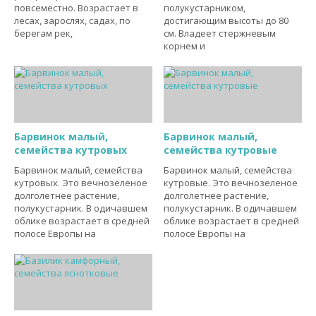
повсеместно. Возрастает в
полукустарником,
лесах, зарослях, садах, по
достигающим высоты до 80
берегам рек,
см. Владеет стержневым
корнем и
Барвинок малый,
Барвинок малый,
семейства кутровых
семейства кутровые
Барвинок малый, семейства
Барвинок малый, семейства
кутровых. Это вечнозеленое
кутровые. Это вечнозеленое
долголетнее растение,
долголетнее растение,
полукустарник. В одичавшем
полукустарник. В одичавшем
облике возрастает в средней
облике возрастает в средней
полосе Европы на
полосе Европы на