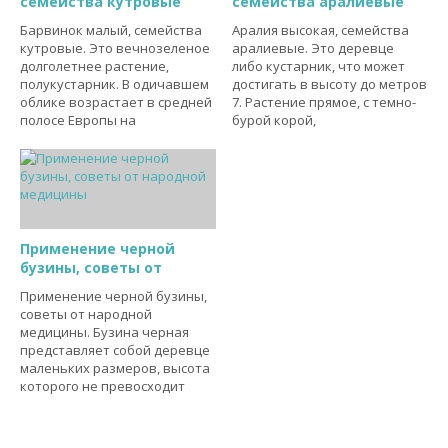
семейства кутровые
семейства аралиевые
Барвинок малый, семейства
Аралия высокая, семейства
кутровые. Это вечнозеленое
аралиевые. Это деревце
долголетнее растение,
либо кустарник, что может
полукустарник. В одичавшем
достигать в высоту до метров
облике возрастает в средней
7. Растение прямое, с темно-
полосе Европы на
бурой корой,
Применение черной
бузины, советы от
Применение черной бузины,
советы от народной
медицины. Бузина черная
представляет собой деревце
маленьких размеров, высота
которого не превосходит