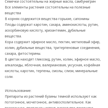
Семечки состоятельны на жирные масла, самбунигрин
Все элементы растения состоятельны на полезные
вещества
В корнях содержится вещества горькие, сапонины
Плоды содержат каротин, сахара, аминокислоты, рутин,
аскорбиновую кислоту, хризантемин, дубильные
вещества.
Кора содержит эфирное масло, пектин, метиловый эфир,
холин, дубильные вещества, тритерпеновые соединения,
сахара, фитостерины.
В цветах находят гликозид, рутин, холин, эфирное масло,
алкалоиды, яблочная, валериановая, уксусная, кофейная
кислоты, каротин, терпены, смолы, слизи, минеральные
соли.
Использование:
Препараты из растений бузины темной используют как
потогонное, мочегонное, антивосполительное. Как
потогонное, препараты используются при лихорадке,