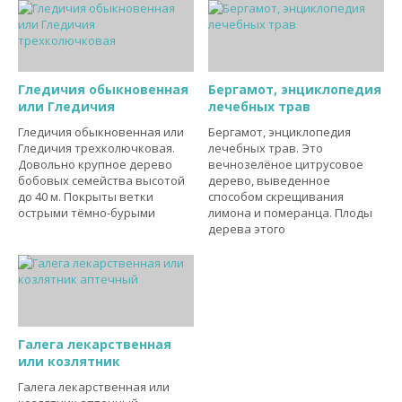
Гледичия обыкновенная
Бергамот, энциклопедия
или Гледичия
лечебных трав
Гледичия обыкновенная или
Бергамот, энциклопедия
Гледичия трехколючковая.
лечебных трав. Это
Довольно крупное дерево
вечнозелёное цитрусовое
бобовых семейства высотой
дерево, выведенное
до 40 м. Покрыты ветки
способом скрещивания
острыми тёмно-бурыми
лимона и померанца. Плоды
дерева этого
Галега лекарственная
или козлятник
Галега лекарственная или