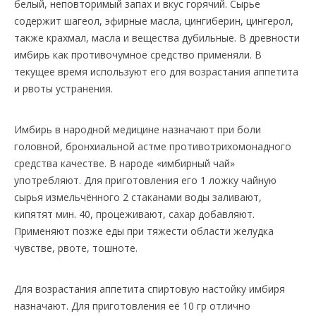
белый, неповторимый запах и вкус горячий. Сырье
содержит шагеол, эфирные масла, цингиберин, цингерол,
также крахмал, масла и вещества дубильные. В древности
имбирь как противочумное средство применяли. В
текущее время используют его для возрастания аппетита
и рвоты устранения.
Имбирь в народной медицине назначают при боли
головной, бронхиальной астме противотрихомонадного
средства качестве. В народе «имбирный чай»
употребляют. Для приготовления его 1 ложку чайную
сырья измельчённого 2 стаканами воды заливают,
кипятят мин. 40, процеживают, сахар добавляют.
Применяют позже еды при тяжести области желудка
чувстве, рвоте, тошноте.
Для возрастания аппетита спиртовую настойку имбиря
назначают. Для приготовления её 10 гр отлично