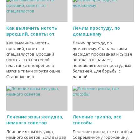
Как вылечить ноготь
Лечим простуду, по
вросший, советы от
домашнему
Как вылечить ноготь
Лечим простуду, по
вросший, советы от
домашнему. Сначала зимы
специалистов. Вросший
нас ждёт прохладная и сырая
ноготь - это ногтевой
погода, а означает,
пластинки внедрение в
новейшая волна простудных
мягкие ткани окружающие.
болезней. Для борьбы с
Становлению
данной
Лечение язвы желудка,
Лечение гриппа, все
немного советов
способы
Лечение язвы желудка,
Лечение гриппа, все способы.
немного советов. Если вы раз
Современному горожанину,