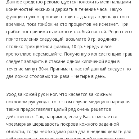
Данное средство рекомендуется положить меж пальцами
конечностей нижних и держать в течение часа. Такую
функцию нужно проводить один – дважды в день до того
времени, пока грибок на сто процентов не исчезнет. При
грибке ног принимать можно и особый настой. Рецепт его
приготовления следующий: возьмите 8 гр. водяники,
столько трехцветной фиалки, 10 гр. череды и все
кропотливо перемешайте. Полученную консистенцию трав
следует запарить в стакане одном кипяченой воды в
течение минут 30-и. Принимать настой данный следует по
две ложки столовых три раза – четыре в день.
Уход за кожей рук и ног. Что касается за кожным
покровом рук ухода, то в этом случае медицина народная
также предоставляет целый ряд очень рецептов
действенных. Так, например, если у Вас отмечается
чрезмерная шершавость покрова кожного заданной
области, тогда необходимо раза два в неделю делать для
себя ванночки, состоящие из молочной сыворотки или