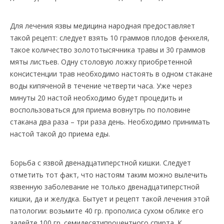
Для лечения язвы медицина народная предоставляет
такой рецепт: следует взять 10 граммов плодов фенхеля,
такое количество золототысячника травы и 30 граммов
мяты листьев. Одну столовую ложку приобретенной
консистенции трав необходимо настоять в одном стакане
воды кипяченой в течение четверти часа. Уже через
минуты 20 настой необходимо будет процедить и
воспользоваться для приема вовнутрь по половине
стакана два раза – три раза день. Необходимо принимать
настой такой до приема еды.
Борьба с язвой двенадцатиперстной кишки. Следует
отметить тот факт, что настоям таким можно вылечить
язвенную заболевание не только двенадцатиперстной
кишки, да и желудка. Бытует и рецепт такой лечения этой
патологии: возьмите 40 гр. прополиса сухом облике его
залейте 100 гр. семидесятипроцентного спирта. К