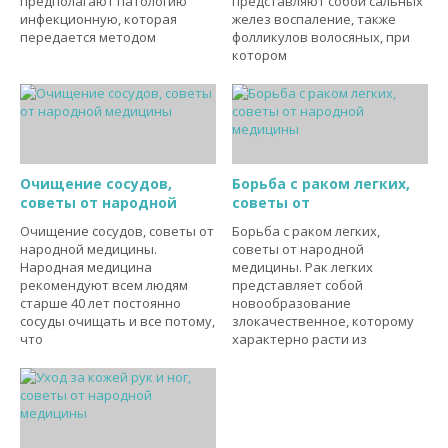
предполагают патологию
представляют собой сальных
инфекционную, которая
желез воспаление, также
передается методом
фолликулов волосяных, при
котором
Очищение сосудов,
Борьба с раком легких,
советы от народной
советы от
Очищение сосудов, советы от
Борьба с раком легких,
народной медицины.
советы от народной
Народная медицина
медицины. Рак легких
рекомендуют всем людям
представляет собой
старше 40 лет постоянно
новообразование
сосуды очищать и все потому,
злокачественное, которому
что
характерно расти из