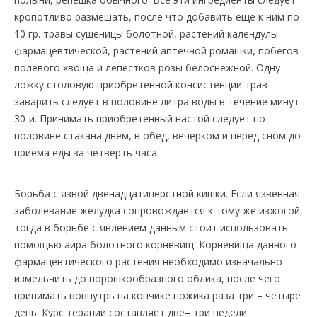
кропотливо размешать, после что добавить еще к ним по
10 гр. травы сушеницы болотной, растений календулы
фармацевтической, растений аптечной ромашки, побегов
полевого хвоща и лепестков розы белоснежной. Одну
ложку столовую приобретенной консистенции трав
заварить следует в половине литра воды в течение минут
30-и. Принимать приобретенный настой следует по
половине стакана днем, в обед, вечерком и перед сном до
приема еды за четверть часа.
Борьба с язвой двенадцатиперстной кишки. Если язвенная
заболевание желудка сопровождается к тому же изжогой,
тогда в борьбе с явлением данным стоит использовать
помощью аира болотного корневищ. Корневища данного
фармацевтического растения необходимо изначально
измельчить до порошкообразного облика, после чего
принимать вовнутрь на кончике ножика раза три – четыре
день. Курс терапии составляет две– три недели.