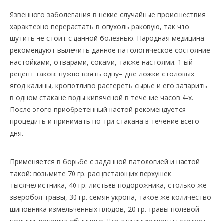
Язвенного заболевания в некие случайные происшествия
характерно перерастать в опухоль раковую, так что
шутить не стоит с данной болезнью. Народная медицина
рекомендуют вылечить данное патологическое состояние
настойками, отварами, соками, также настоями. 1-ый
рецепт таков: нужно взять одну– две ложки столовых
ягод калины, кропотливо растереть сырье и его запарить
в одном стакане воды кипяченой в течение часов 4-х.
После этого приобретенный настой рекомендуется
процедить и принимать по три стакана в течение всего
дня.
Применяется в борьбе с заданной патологией и настой
такой: возьмите 70 гр. расцветающих верхушек
тысячелистника, 40 гр. листьев подорожника, столько же
зверобоя травы, 30 гр. семян укропа, такое же количество
шиповника измельченных плодов, 20 гр. травы полевой
полыни, репешка обычного. Все эти ингредиенты следует