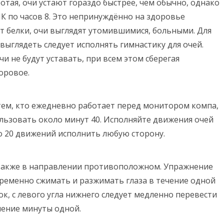
отая, очи устают гораздо быстрее, чем обычно, однако
К по часов 8. Это непринуждённо на здоровье
ют белки, очи выглядят утомившимися, больными. Для
выглядеть следует исполнять гимнастику для очей.
и не будут уставать, при всем этом сберегая
оровое.
ем, кто ежедневно работает перед монитором компа,
льзовать около минут 40. Исполняйте движения очей
по 20 движений исполнить любую сторону.
 также в направлении противоположном. Упражнение
еременно сжимать и разжимать глаза в течение одной
ок, с левого угла нижнего следует медленно перевести
чение минуты одной.