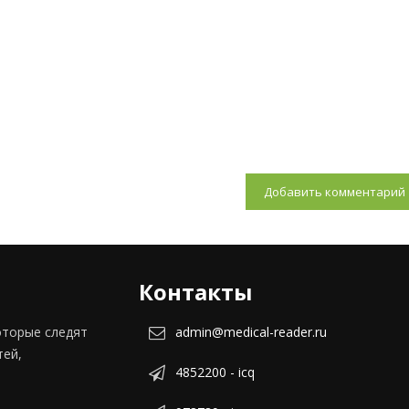
Добавить комментарий
Контакты
оторые следят
admin@medical-reader.ru
тей,
4852200 - icq