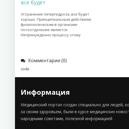
все будет
Устранение гипергидроза, все будет
хорошо. Принципиальным действием
физиологическим в организме
потоотделение является.
Непринуждённо процессу этому
Комментарии (0)
code
Информация
Медицинский портал создан специально для людей, к
за своим здоровьем, были в курсе медицинских новос
народными советами, полезной информацией