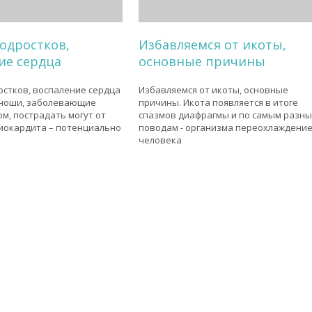
подростков,
Избавляемся от икоты,
ие сердца
основные причины
остков, воспаление сердца
Избавляемся от икоты, основные
ноши, заболевающие
причины. Икота появляется в итоге
м, пострадать могут от
спазмов диафрагмы и по самым разн
иокардита – потенциально
поводам - организма переохлаждение
человека