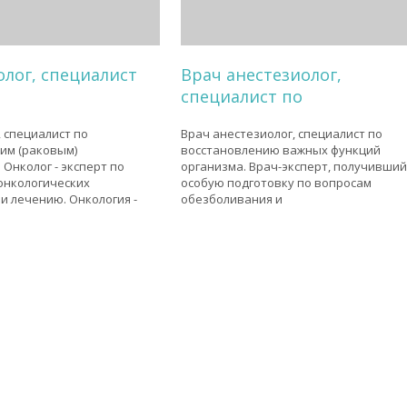
олог, специалист
Врач анестезиолог,
специалист по
, специалист по
Врач анестезиолог, специалист по
им (раковым)
восстановлению важных функций
 Онколог - эксперт по
организма. Врач-эксперт, получивши
онкологических
особую подготовку по вопросам
и лечению. Онкология -
обезболивания и