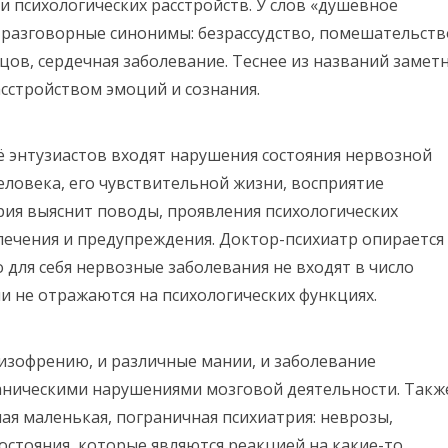
 психологических расстройств. У слов «душевное
ь разговорные синонимы: безрассудство, помешательств
цов, сердечная заболевание. Теснее из названий замет
асстройством эмоций и сознания.
её энтузиастов входят нарушения состояния нервозной
ловека, его чувствительной жизни, восприятие
рия выяснит поводы, проявления психологических
 лечения и предупреждения. Доктор-психиатр опирается
для себя нервозные заболевания не входят в число
ни не отражаются на психологических функциях.
изофрению, и различные мании, и заболевание
ганическими нарушениями мозговой деятельности. Такж
ая маленькая, пограничная психиатрия: неврозы,
остояния, которые являются реакцией на какие-то