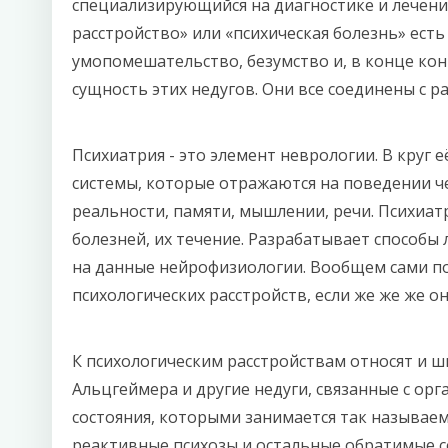
специализирующийся на диагностике и лечении
расстройство» или «психическая болезнь» ест
умопомешательство, безумство и, в конце кон
сущность этих недугов. Они все соединены с р
Психиатрия - это элемент неврологии. В круг 
системы, которые отражаются на поведении че
реальности, памяти, мышлении, речи. Психиат
болезней, их течение. Разрабатывает способы
на данные нейрофизиологии. Вообщем сами по 
психологических расстройств, если же же же о
К психологическим расстройствам относят и ш
Альцгеймера и другие недуги, связанные с ор
состояния, которыми занимается так называем
реактивные психозы и остальные обратимые с