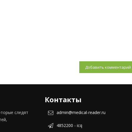
Добавить комментарий
Контакты
оторые следят
admin@medical-reader.ru
тей,
4852200 - icq