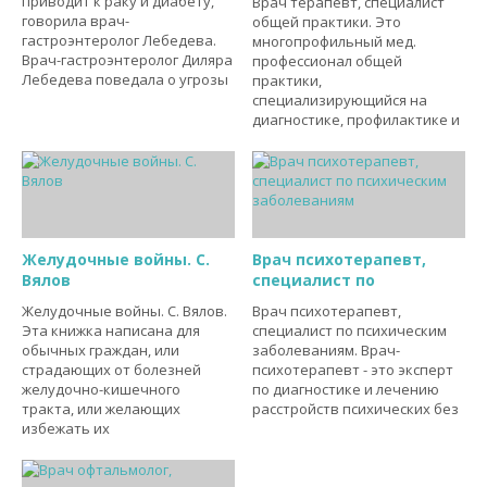
приводит к раку и диабету,
Врач терапевт, специалист
говорила врач-
общей практики. Это
гастроэнтеролог Лебедева.
многопрофильный мед.
Врач-гастроэнтеролог Диляра
профессионал общей
Лебедева поведала о угрозы
практики,
специализирующийся на
диагностике, профилактике и
Желудочные войны. С.
Врач психотерапевт,
Вялов
специалист по
Желудочные войны. С. Вялов.
Врач психотерапевт,
Эта книжка написана для
специалист по психическим
обычных граждан, или
заболеваниям. Врач-
страдающих от болезней
психотерапевт - это эксперт
желудочно-кишечного
по диагностике и лечению
тракта, или желающих
расстройств психических без
избежать их