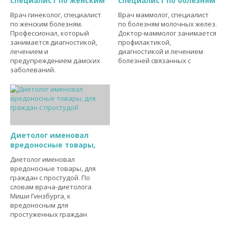
специалист по женским
специалист по болезням
Врач гинеколог, специалист
Врач маммолог, специалист
по женским болезням.
по болезням молочных желез.
Профессионал, который
Доктор-маммолог занимается
занимается диагностикой,
профилактикой,
лечением и
диагностикой и лечением
предупреждением дамских
болезней связанных с
заболеваний.
Диетолог именовал
вредоносные товары,
Диетолог именовал
вредоносные товары, для
граждан с простудой. По
словам врача-диетолога
Миши Гинзбурга, к
вредоносным для
простуженных граждан