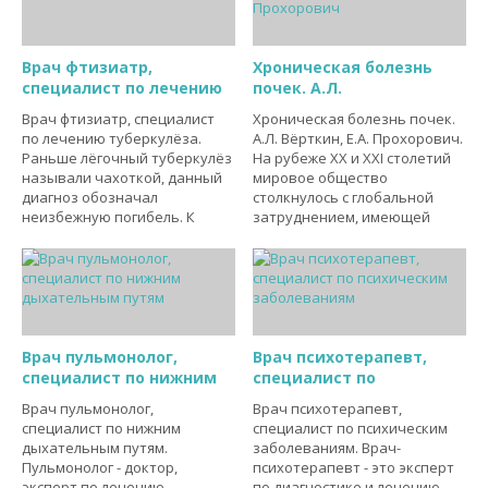
Врач фтизиатр,
Хроническая болезнь
специалист по лечению
почек. А.Л.
Врач фтизиатр, специалист
Хроническая болезнь почек.
по лечению туберкулёза.
А.Л. Вёрткин, Е.А. Прохорович.
Раньше лёгочный туберкулёз
На рубеже XX и XXI столетий
называли чахоткой, данный
мировое общество
диагноз обозначал
столкнулось с глобальной
неизбежную погибель. К
затруднением, имеющей
Врач пульмонолог,
Врач психотерапевт,
специалист по нижним
специалист по
Врач пульмонолог,
Врач психотерапевт,
специалист по нижним
специалист по психическим
дыхательным путям.
заболеваниям. Врач-
Пульмонолог - доктор,
психотерапевт - это эксперт
эксперт по лечению
по диагностике и лечению