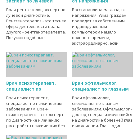
эксперт по лучевой
от напряжения
Врач рентгенолог, эксперт по
Восстанавливаем глаза, от
лучевой диагностике.
напряжения. Уйма граждан
Рентгенотерапия - это теснее
проводит за собственным
сфера деятельности врача
индивидуальным
другого - рентгенотерапевта.
компьютером немало
Получив надобные
вольного времени,
экстраординарно, если
Врач психотерапевт,
Врач офтальмолог,
специалист по
специалист по глазным
Врач психотерапевт,
Врач офтальмолог,
специалист по психическим
специалист по глазным
заболеваниям. Врач-
заболеваниям. Офтальмолог -
психотерапевт - это эксперт
доктор, специализирующийся
по диагностике и лечению
на диагностике болезней глаз
расстройств психических без
и их лечении. Глаз - один