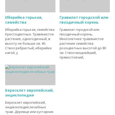
Иберийка горькая,
Гравилат городской или
семейства
гвоздичный корень
Иберийка горькая, семейства
Гравилат городской или
Крестоцветных. Травянистое
гвоздичный корень.
растение, одногодичный, в
Многолетнее травянистое
высоту не больше см. 40.
растение семейства
Ствол ребристый, иберийки
розоцветных высотой до 80
нагой, у
см. Ствол мощнейший,
прямостоячий,
Бересклет европейский,
энциклопедия
Бересклет европейский,
энциклопедия лечебных
трав. Деревце или кустарник