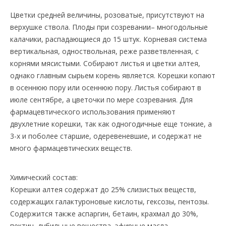
Цветки средней величины, розоватые, присутствуют на
верхушке ствола. Плоды при созревании– многодольные
калачики, распадающиеся до 15 штук. Корневая система
вертикальная, одноствольная, реже разветвленная, с
корнями мясистыми. Собирают листья и цветки алтея,
однако главным сырьем корень является. Корешки копают
в осеннюю пору или осеннюю пору. Листья собирают в
июле сентябре, а цветочки по мере созревания. Для
фармацевтического использования применяют
двухлетние корешки, так как одногодичные еще тонкие, а
3-х и поболее старшие, одеревеневшие, и содержат не
много фармацевтических веществ.
Химический состав:
Корешки алтея содержат до 25% слизистых веществ,
содержащих галактуроновые кислоты, гексозы, пентозы.
Содержится также аспаргин, бетаин, крахмал до 30%,
пектин, дубильные вещества, эфирные масла,