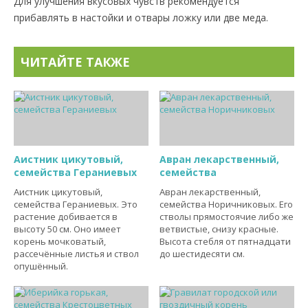
Для улучшения вкусовых чувств рекомендуется
прибавлять в настойки и отвары ложку или две меда.
ЧИТАЙТЕ ТАКЖЕ
Аистник цикутовый,
Авран лекарственный,
семейства Гераниевых
семейства
Аистник цикутовый,
Авран лекарственный,
семейства Гераниевых. Это
семейства Норичниковых. Его
растение добивается в
стволы прямостоячие либо же
высоту 50 см. Оно имеет
ветвистые, снизу красные.
корень мочковатый,
Высота стебля от пятнадцати
рассечённые листья и ствол
до шестидесяти см.
опушённый.