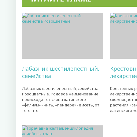
Лабазник шестилепестный,
Крестовн
семейства
лекарств
Лабазник шестилепестный, семейства
Крестовник 
Розоцветные. Родовое наименование
лекарственно
происходит от слова латинского
сложноцветн
«филиум» - нить, «пендере» - висеть, от
растения «се
того что
латинского «с