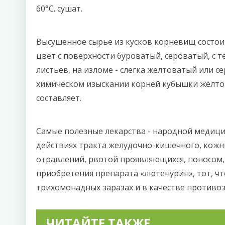
60°С. сушат.
Высушенное сырье из кусков корневищ состо
цвет с поверхности буроватый, сероватый, с
листьев, на изломе - слегка желтоватый или 
химическом изыскании корней кубышки жёлто
составляет.
Самые полезные лекарства - народной медиц
действиях тракта желудочно-кишечного, кожны
отравлений, рвотой проявляющихся, поносом,
приобретения препарата «лютенурин», тот, ч
трихомонадных заразах и в качестве противоз
ЧИТАЙТЕ ТАКЖЕ