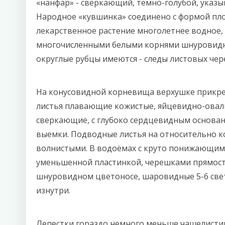
«нанфар» - сверкающий, тёмно-голубой, указ
Народное «кувшинка» соединено с формой пл
лекарственное растение многолетнее водное
многочисленными белыми корнями шнуровидн
округлые рубцы имеются - следы листовых че
На конусовидной корневища верхушке прикре
листья плавающие кожистые, яйцевидно-оваль
сверкающие, с глубоко сердцевидным основан
выемки. Подводные листья на относительно к
волнистыми. В водоёмах с круто понижающимс
уменьшенной пластинкой, черешками прямост
шнуровидном цветоносе, шаровидные 5-6 све
изнутри.
Лепестки гораздо немного меньше чашелистико