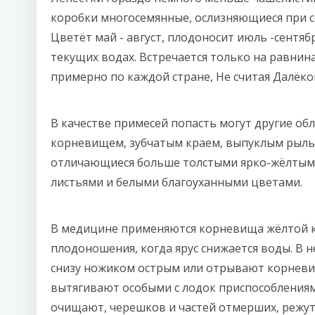
коробки многосемянные, ослизняющиеся при с
Цветёт май - август, плодоносит июль -сентяб
текущих водах. Встречается только на равнин
примерно по каждой стране, Не считая Далёког
В качестве примесей попасть могут другие об
корневищем, зубчатым краем, выпуклым рыльц
отличающиеся больше толстыми ярко-жёлтым
листьями и белыми благоуханными цветами.
В медицине применяются корневища жёлтой к
плодоношения, когда ярус снижается воды. В
снизу ножиком острым или отрывают корневи
вытягивают особыми с лодок приспособлениям
очищают, черешков и частей отмерших, режут 