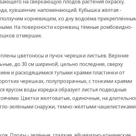
ывающего на сверкающую плодов растения окраску.
ода, кувшинчик напоминающий. Кубышка жёлтая -
, ползучим корневищем, ко дну водоёма прикреплённы
ыми. На поверхности корневищ тёмные ромбовидно-
решков отмерших.
плены цветоносы и пучок черешки листьев. Верхние
ные, до 30 см шириной, цельно последние, сверху
ием и расходящимися тупыми краями пластинки от
оротких черешках, полупрозрачных, с тонкими краями
я ярусом воды изредка образует листья подводные
оячими. Цветки желтоватые, одиночные, на длительно
тло-зелёными снаружи, темно-жёлтыми чашелистиками
в. Плоды - зелёные, гладкие, яйцевидно-конические,