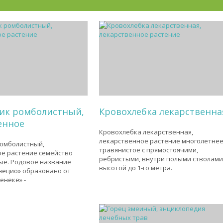
ик ромболистный,
Кровохлебка лекарственна
енное
Кровохлебка лекарственная,
лекарственное растение многолетне
ромболистный,
травянистое с прямостоячими,
е растение семейство
ребристыми, внутри полыми стволам
ые. Родовое название
высотой до 1-го метра.
нецио» образовано от
енеке» -