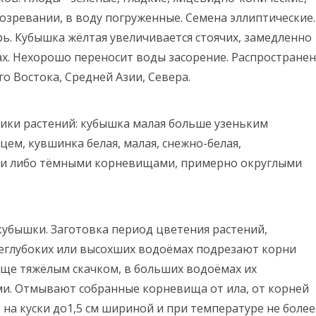
озревании, в воду погруженные. Семена эллиптические.
рь. Кубышка жёлтая увеличивается стоячих, замедленно
ах. Нехорошо переносит воды засорение. Распростране
о Востока, Средней Азии, Севера.
лики растений: кубышка малая больше узеньким
ем, кувшинка белая, малая, снежно-белая,
и либо тёмными корневищами, примерно округлыми
убышки. Заготовка период цветения растений,
 неглубоких или высохших водоёмах подрезают корни
ще тяжёлым скачком, в больших водоёмах их
и. Отмывают собранные корневища от ила, от корней
на куски до1,5 см шириной и при температуре не более