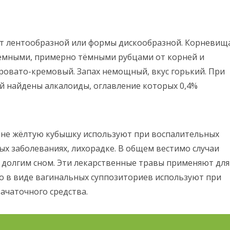
ит лентообразной или формы дискообразной. Корневищ
 тёмными, примерно тёмными рубцами от корней и
серовато-кремовый. Запах немощный, вкус горький. При
й найдены алкалоиды, оглавление которых 0,4%
ине жёлтую кубышку используют при воспалительных
х заболеваниях, лихорадке. В общем вестимо случаи
 долгим сном. Эти лекарственные травы применяют для
то в виде вагинальных суппозиториев используют при
ачаточного средства.