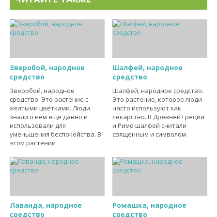
Зверобой, народное
Шалфей, народное
средство
средство
Зверобой, народное
Шалфей, народное средство.
средство. Это растение с
Это растение, которое люди
желтыми цветками. Люди
часто используют как
знали о нем еще давно и
лекарство. В Древней Греции
использовали для
и Риме шалфей считали
уменьшения беспокойства. В
священным и символом
этом растении
Лаванда, народное
Ромашка, народное
средство
средство