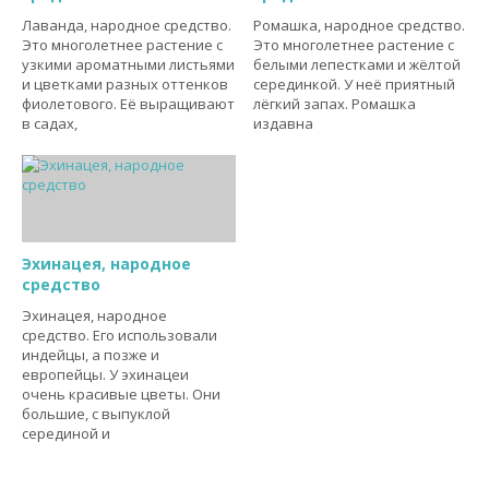
Лаванда, народное средство.
Ромашка, народное средство.
Это многолетнее растение с
Это многолетнее растение с
узкими ароматными листьями
белыми лепестками и жёлтой
и цветками разных оттенков
серединкой. У неё приятный
фиолетового. Её выращивают
лёгкий запах. Ромашка
в садах,
издавна
Эхинацея, народное
средство
Эхинацея, народное
средство. Его использовали
индейцы, а позже и
европейцы. У эхинацеи
очень красивые цветы. Они
большие, с выпуклой
серединой и