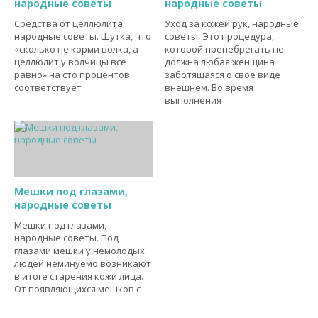
народные советы
народные советы
Средства от целлюлита,
Уход за кожей рук, народные
народные советы. Шутка, что
советы. Это процедура,
«сколько не корми волка, а
которой пренебрегать не
целлюлит у волчицы все
должна любая женщина
равно» на сто процентов
заботящаяся о своё виде
соответствует
внешнем. Во время
выполнения
Мешки под глазами,
народные советы
Мешки под глазами,
народные советы. Под
глазами мешки у немолодых
людей неминуемо возникают
в итоге старения кожи лица.
От появляющихся мешков с