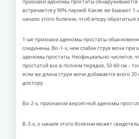
признаки аденомы простаты обнаруживаются у 
встречается у 90% парней. Какие же бывают 1
начало этого болезни, чтоб впору обратиться 
1-ые признаки аденомы простаты обыкновенн
соединены. Во-1-х, чем слабее струя мочи пр
аденомы простаты. Неофициально числится, что 
простатой все в полном порядке, 50-60 см.– то
если же длина струи мочи добивается всего 20 
доктору.
Во-2-х, признаком вероятной аденомы простат
В-3-х, о начале этого болезни может свидете