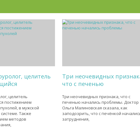
оуролог, целитель
Три неочевидных признак
щийся
что с печенью
лог, целитель
Три неочевидных признака, что с
я постижением
печенью начались проблемы. Доктор
пухолей, в мужской
Ольга Малиновская сказала, как
системе. Также
заподозрить, что с печёнкой началис
ием методов
затруднения,
ания,