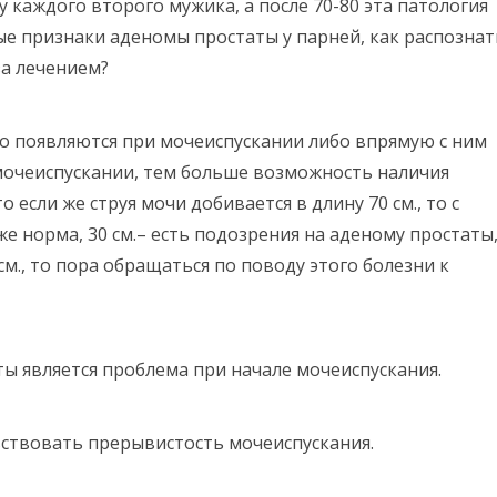
каждого второго мужика, а после 70-80 эта патология
-ые признаки аденомы простаты у парней, как распознат
за лечением?
о появляются при мочеиспускании либо впрямую с ним
и мочеиспускании, тем больше возможность наличия
если же струя мочи добивается в длину 70 см., то с
же норма, 30 см.– есть подозрения на аденому простаты,
см., то пора обращаться по поводу этого болезни к
ы является проблема при начале мочеиспускания.
льствовать прерывистость мочеиспускания.