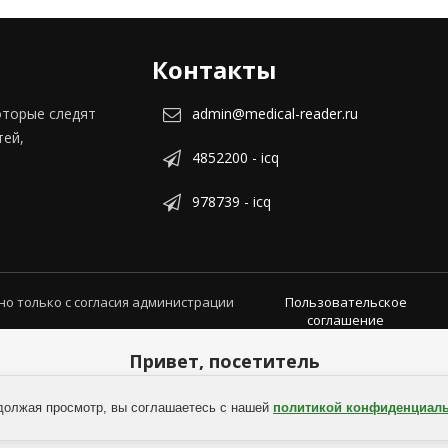
Контакты
оторые следят
admin@medical-reader.ru
тей,
4852200 - icq
978739 - icq
но только с согласия администрации
Пользовательское
соглашение
Привет, посетитель
Админпанель
должая просмотр, вы соглашаетесь с нашей
политикой конфиденциал