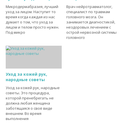
Микродермабразия, лучший
Врач нейротравматолог,
уход за лицом. Наступит то
специалист по травмам
время когда каждая из нас
головного мозга. Он
думает о том, что уход за
занимается диагностикой,
лицом и телом просто нужен.
нездоровых лечением с
Под микро
острой нервозной системы
головного
Уход за кожей рук,
народные советы
Уход за кожей рук, народные
советы. Это процедура,
которой пренебрегать не
должна любая женщина
заботящаяся о своё виде
внешнем. Во время
выполнения