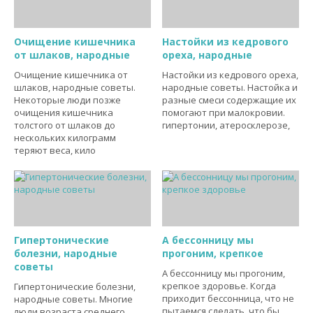
Очищение кишечника
Настойки из кедрового
от шлаков, народные
ореха, народные
Очищение кишечника от
Настойки из кедрового ореха,
шлаков, народные советы.
народные советы. Настойка и
Некоторые люди позже
разные смеси содержащие их
очищения кишечника
помогают при малокровии.
толстого от шлаков до
гипертонии, атеросклерозе,
нескольких килограмм
теряют веса, кило
Гипертонические
А бессонницу мы
болезни, народные
прогоним, крепкое
советы
А бессонницу мы прогоним,
крепкое здоровье. Когда
Гипертонические болезни,
приходит бессонница, что не
народные советы. Многие
пытаемся сделать, что бы
люди возраста среднего