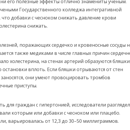
дни его полезные эффекты отлично знамениты ученым.
учеными Государственного колледжа интегративной
что добавки с чесноком снижать давление крови
холестерина снижать.
олезней, поражающих сердечко и кровеносные сосуды н
ается также медиками в числе главных причин сердечн
мало холестерина, на стенах артерий образуются бляшки
 остановки вплоть. Если бляшки отрываются от стен
ы заносятся, они умеют провоцировать тромбов
ечные приступы.
ть для граждан с гипертонией, исследователи разгляде
авали которым или добавки с чесноком или плацебо.
ли, варьировалась от 12,3 до 30–50 миллиграммов.