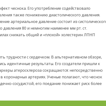
ект чеснока. Его употребление содействовало
вления также понижению диастолического давления.
ение артериальное давление состоит из систолическог
го давления 80 и немногим наименее мм рт. ст.
силах снижать общий и «плохой» холестерин ЛПНП
ть трудности с сердечком. В альтернативном обзоре,
ись идентичные результаты. Его создатели пришли к
аркеры атеросклероза сокращаются: непосредственно
 коронарных артериях. Ученые полагают, что чеснок
дечно-сосудистой, его поедание понижает риск более