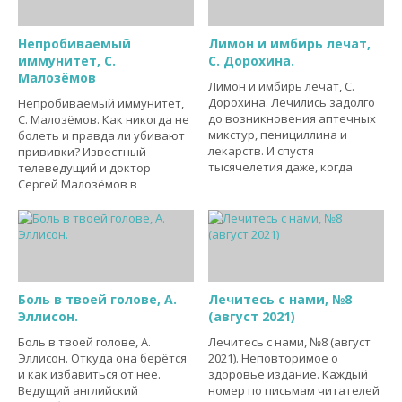
Непробиваемый
Лимон и имбирь лечат,
иммунитет, С.
С. Дорохина.
Малозёмов
Лимон и имбирь лечат, С.
Дорохина. Лечились задолго
Непробиваемый иммунитет,
до возникновения аптечных
С. Малозёмов. Как никогда не
микстур, пенициллина и
болеть и правда ли убивают
лекарств. И спустя
прививки? Известный
тысячелетия даже, когда
телеведущий и доктор
Сергей Малозёмов в
Боль в твоей голове, А.
Лечитесь с нами, №8
Эллисон.
(август 2021)
Боль в твоей голове, А.
Лечитесь с нами, №8 (август
Эллисон. Откуда она берётся
2021). Неповторимое о
и как избавиться от нее.
здоровье издание. Каждый
Ведущий английский
номер по письмам читателей